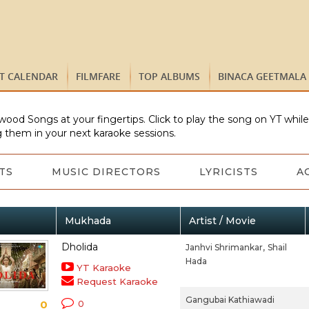
ST CALENDAR
FILMFARE
TOP ALBUMS
BINACA GEETMALA
wood Songs at your fingertips. Click to play the song on YT whil
 them in your next karaoke sessions.
TS
MUSIC DIRECTORS
LYRICISTS
A
Mukhada
Artist / Movie
Dholida
Janhvi Shrimankar,
Shail
Hada
YT Karaoke
Request Karaoke
Gangubai Kathiawadi
0
0