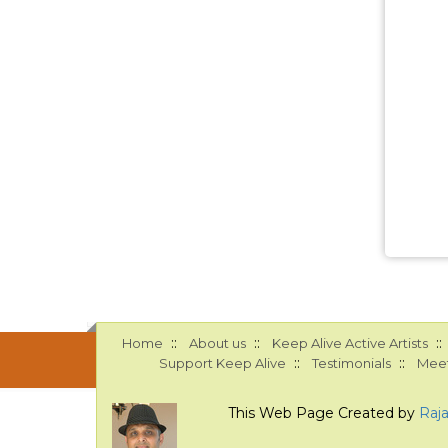
::
::
::
Home
About us
Keep Alive Active Artists
::
::
Support Keep Alive
Testimonials
Meet
This Web Page Created by
Raj