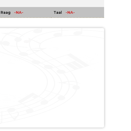
-NA-
-NA-
Raag
Taal