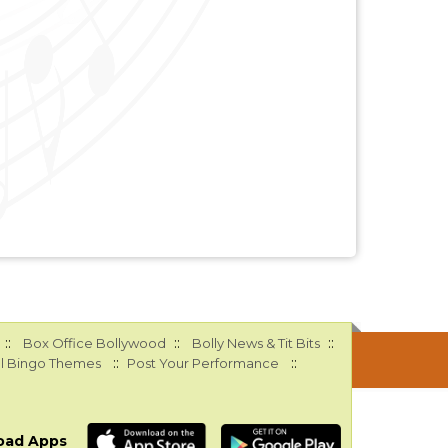
::
::
::
Box Office Bollywood
Bolly News & Tit Bits
::
::
l Bingo Themes
Post Your Performance
oad Apps