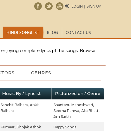
LOGIN | SIGN UP
HINDI SONGLIST
BLOG
CONTACT US
e enjoying complete lyrics pf the songs. Browse
CTORS
GENRES
Music By / Lyricist
Picturized on / Genre
Sanchit Balhara,
Ankit
Shantanu Maheshwari,
Balhara
Seema Pahwa,
Alia Bhatt,
Jim Sarbh
Kumaar,
Bhojak Ashok
Happy Songs