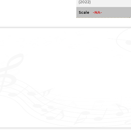
(2022)
-NA-
Scale