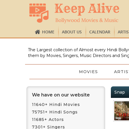
HOME
ABOUT US
CALENDAR
ARTI
The Largest collection of Almost every Hindi Bolly
them by Movies, Singers, Music Directors and Sing
MOVIES
ARTIS
Snap
We have on our website
11640+ Hindi Movies
75751+ Hindi Songs
11685+ Actors
7301+ Singers