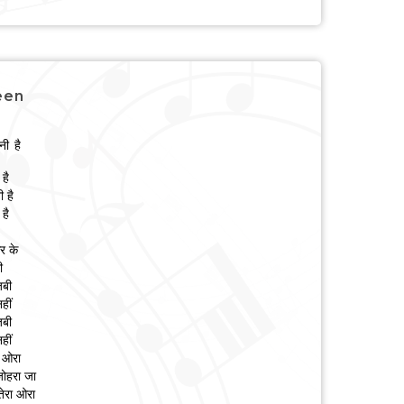
een
नी है
है
ी है
है
र के
ी
जबी
हीं
जबी
हीं
ा ओरा
ज़ोहरा जा
तेरा ओरा