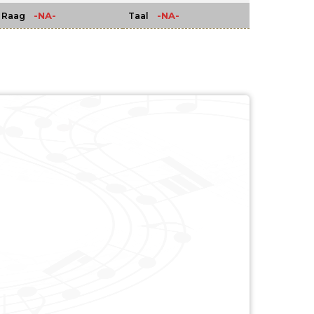
-NA-
-NA-
Raag
Taal