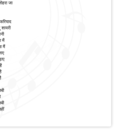
ज़ोहरा जा
 फरियाद
ु शायरी
बनी
 मैं
 मैं
नाए
़ाए
है
है
ै
जबी
ी
जबी
हीं