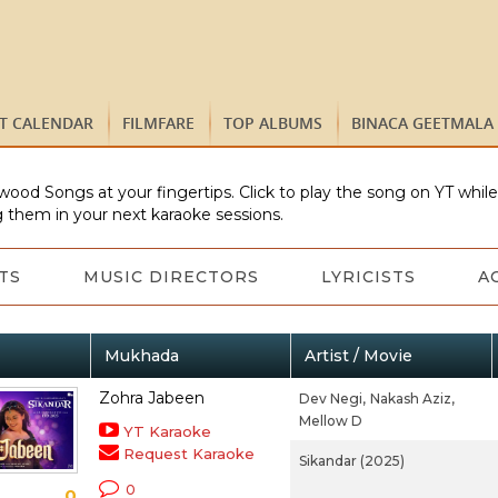
ST CALENDAR
FILMFARE
TOP ALBUMS
BINACA GEETMALA
wood Songs at your fingertips. Click to play the song on YT whil
 them in your next karaoke sessions.
TS
MUSIC DIRECTORS
LYRICISTS
A
Mukhada
Artist / Movie
Zohra Jabeen
Dev Negi,
Nakash Aziz,
Mellow D
YT Karaoke
Request Karaoke
Sikandar (2025)
0
0