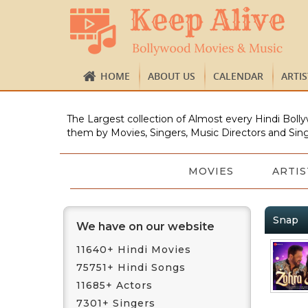
HOME
ABOUT US
CALENDAR
ARTI
The Largest collection of Almost every Hindi Bolly
them by Movies, Singers, Music Directors and Sing
MOVIES
ARTIS
Snap
We have on our website
11640+ Hindi Movies
75751+ Hindi Songs
11685+ Actors
7301+ Singers