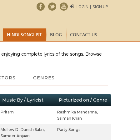
LOGIN | SIGN UP
HINDI SONGLIST
BLOG
CONTACT US
e enjoying complete lyrics pf the songs. Browse
CTORS
GENRES
Music By / Lyricist
Picturized on / Genre
Pritam
Rashmika Mandanna,
Salman Khan
Mellow D,
Danish Sabri,
Party Songs
Sameer Anjaan