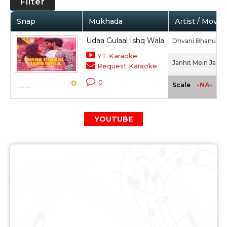
Filter
Snap
Mukhada
Artist / Movie
Udaa Gulaal Ishq Wala
Dhvani Bhanushal
YT Karaoke
Janhit Mein Jaari
Request Karaoke
0
0
-NA-
Scale
YOUTUBE