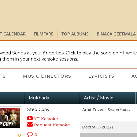
ST CALENDAR
FILMFARE
TOP ALBUMS
BINACA GEETMALA
wood Songs at your fingertips. Click to play the song on YT whil
 them in your next karaoke sessions.
TS
MUSIC DIRECTORS
LYRICISTS
A
Mukhada
Artist / Movie
Step Copy
Amit Trivedi,
Sharvi Yadav
YT Karaoke
Request Karaoke
Doctor G (2022)
0
0