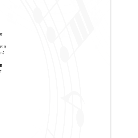
ना
ाक न
रें
ता
ा