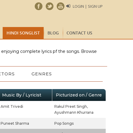
LOGIN | SIGN UP
HINDI SONGLIST
BLOG
CONTACT US
e enjoying complete lyrics pf the songs. Browse
CTORS
GENRES
Music By / Lyricist
Picturized on / Genre
Amit Trivedi
Rakul Preet Singh,
Ayushmann Khurrana
Puneet Sharma
Pop Songs