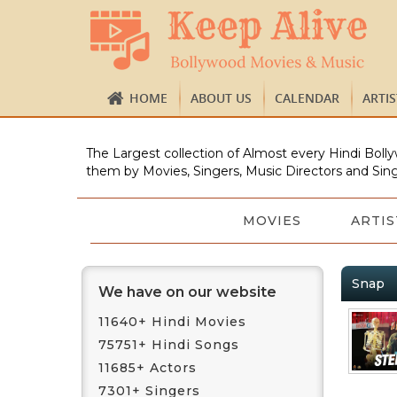
HOME
ABOUT US
CALENDAR
ARTI
The Largest collection of Almost every Hindi Bolly
them by Movies, Singers, Music Directors and Sing
MOVIES
ARTIS
Snap
We have on our website
11640+ Hindi Movies
75751+ Hindi Songs
11685+ Actors
7301+ Singers