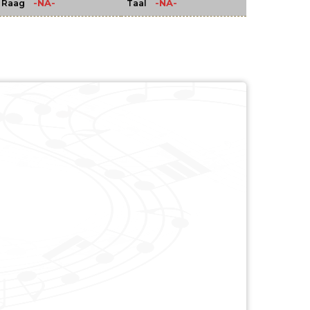
-NA-
-NA-
Raag
Taal