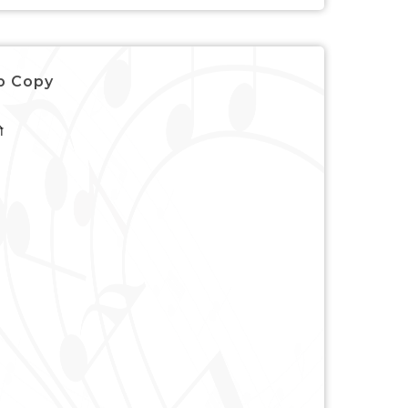
ep Copy
ओ