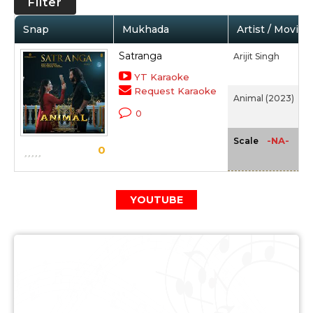
Filter
Snap
Mukhada
Artist / Movie
Satranga
Arijit Singh
YT Karaoke
Request Karaoke
Animal (2023)
0
-NA-
Scale
0
YOUTUBE