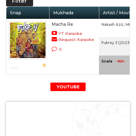
Filter
Snap
Mukhada
Artist / Movie
Macha Re
Nakash Aziz,
Mika 
YT Karaoke
Request Karaoke
Fukrey 3 (2023)
0
-NA-
Scale
0
YOUTUBE