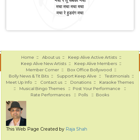
नचा रे तू सबको नचा
मचा मचा मचा मचा
मचा रे हुडदंग मचा
::
::
::
Home
About us
Keep Alive Active Artists
::
::
Keep Alive New Artists
Keep Alive Members
::
::
Member Corner
Box Office Bollywood
::
::
::
Bolly News & Tit Bits
Support Keep Alive
Testimonials
::
::
::
Meet Up Info
Contact us
Donations
Karaoke Themes
::
::
::
Musical Bingo Themes
Post Your Performance
::
::
Rate Performances
Polls
Books
This Web Page Created by
Raja Shah