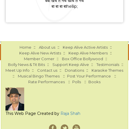
बेबी खेंच ते नच खींच ते नच
बा बा बा बाhellip;
::
::
::
Home
About us
Keep Alive Active Artists
::
::
Keep Alive New Artists
Keep Alive Members
::
::
Member Corner
Box Office Bollywood
::
::
::
Bolly News & Tit Bits
Support Keep Alive
Testimonials
::
::
::
Meet Up Info
Contact us
Donations
Karaoke Themes
::
::
::
Musical Bingo Themes
Post Your Performance
::
::
Rate Performances
Polls
Books
This Web Page Created by
Raja Shah