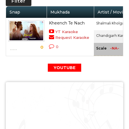
Filter
Snap
Mukhada
Artist / Movie
Kheench Te Nach
Shalmali Kholgade
YT Karaoke
Chandigarh Kare A
Request Karaoke
0
0
-NA-
Scale
YOUTUBE