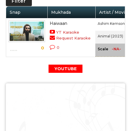
Filter
Snap
Mukhada
Artist / Movie
Haiwaan
Ashim Kemson
YT Karaoke
Animal (2023)
Request Karaoke
0
0
-NA-
Scale
YOUTUBE