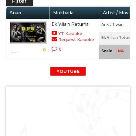
Filter
Snap
Mukhada
Artist / Movie
Ek Villain Returns
Ankit Tiwari
YT Karaoke
Ek Villain Returns 
Request Karaoke
0
0
-NA-
Scale
YOUTUBE